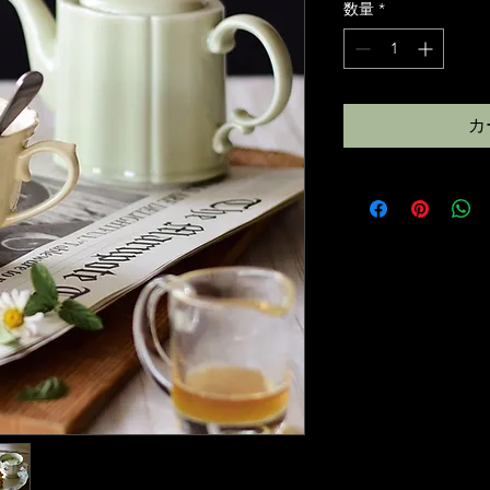
数量
*
カ