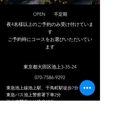
OPEN 不定期
夜4名
様以上のご予約のみ受け付けていま
す
​ご予約時にコースをお選びいただいてい
ます
​東京都大田区池上3-35-24
070-7586-9292
東急池上線池上駅、千鳥町駅徒歩7分
東急バス池上警察署下車2分
池上本門寺より徒歩12分
​池上,久が原,千鳥