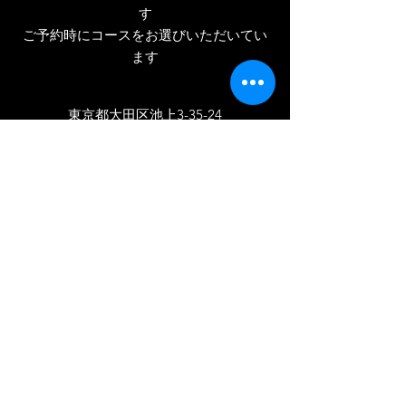
・キャンドルの消し忘れにご注意下さ
す
もございます
い
​ご予約時にコースをお選びいただいてい
■受け取りまでの日数
その他安全性に問題がある使用法をす
オーダーからお受け取りまで5~7営業
ます
ることは厳禁です
日程度
■返品
【使用方法】
梱包の際は外箱にキズや凹みが付かな
​東京都大田区池上3-35-24
・小さなお子様やペットの手の届かな
いよう十分に配慮の上に出荷準備をい
い場所でご使用下さい
070-7586-9292
たしますが、配送業者に引き渡し後、
・ラッピング、紙帯をはずしてからご
輸送中に何らかのトラブルや配送業者
東急池上線池上駅、千鳥町駅徒歩7分
使用下さい
の責任によって損傷などが発生する可
東急バス池上警察署下車2分
・必ずキャンドルホルダー、不燃性の
能性はございます
受け皿等を平らな場所に置いてお使い
池上本門寺より徒歩12分
本体のご使用にあたって支障のない範
下さい
​池上,久が原,千鳥
囲の外箱のキズや凹み等はご容赦くだ
・キャンドルの大きさや直径にもより
さい
ますが芯はロウの表面から５〜7mm
使用済みのものは返品不可となります
の所でカットして下さい。芯が長過ぎ
■返品方法
るとススが出たり、炎が大きくなり過
以下アドレスにご連絡ください
ぎるので危険です
take5base@commuse.net
・火は芯の根もとにつけ、常にまっす
その際、取引番号、返品理由、お名前
ぐになるよう中心位置に保って下さ
をご連絡いただきますようお願いいた
Follow Us
い。もし中心からずれてしまったとき
します
は、一旦火を消してから割り箸などを