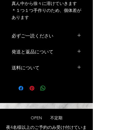
真ん中から徐々に溶けていきます
＊１つ１つ手作りのため、個体差が
あります
必ずご一読ください
【安全について】
発送と返品について
・火の取扱いや火災、火傷には十分ご
注意下さい
■配送方法
・転倒防止のため必ず安定した台の上
送料について
ヤマト運輸株式会社より配送いたしま
で使用し、燃えやすい物や溶けやすい
す
物の近くで使用しないで下さい
合計金額10,000円以上ご購入で送料無
＊配送業者が変更となる場合もござい
・エアコンや風が当たらない場所でお
料
ますのでご了承ください
使い下さい
＊北海道・沖縄は15,004円以上のご購
■配送日数
・キャンドルの炎を直接素手で触れな
入で送料無料
オーダー後、２～3営業日ほどの発送
いで下さい
となります
・火がついたキャンドルのそばを離れ
店舗にない商品は制作いたしますので
ないで下さい
ご理解お願いいたします
OPEN 不定期
・就寝中のキャンドルのご使用は絶対
配送完了後、2～3日で到着いたします
にしないで下さい
夜4名
様以上のご予約のみ受け付けていま
＊離島などの場合は3～4日かかる場合